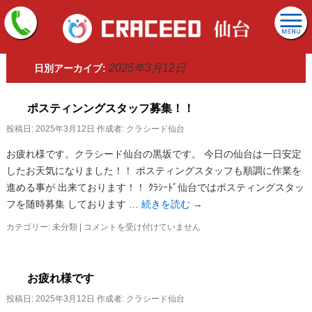
2025年3月12日
日別アーカイブ:
ポスティンングスタッフ募集！！
投稿日:
2025年3月12日
作成者:
クラシード仙台
お疲れ様です。クラシード仙台の黒坂です。 今日の仙台は一日安定
したお天気になりました！！ ポスティングスタッフも順調に作業を
進める事が 出来ております！！ ｸﾗｼｰﾄﾞ仙台ではポスティングスタッ
フを随時募集 しております …
続きを読む
→
カテゴリー:
未分類
|
ポ
コメントを受け付けていません
ス
テ
ィ
お疲れ様です
ン
ン
投稿日:
2025年3月12日
作成者:
クラシード仙台
グ