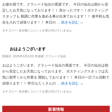
ス
お疲れ様です。クラシード仙台の黒坂です。 今日の仙台は朝から安
タ
定したお天気になっております！！ 良かったです！！ポスティング
ッ
フ
スタッフも 順調に作業を進める事が出来ております！！ 後半戦も気
募
合を入れて頑張ります！！ 本日の …
続きを読む
→
集！！
は
カテゴリー:
未分類
|
お
コメントを受け付けていません
疲
れ
様
おはようございます
で
す
投稿日:
2025年3月12日
作成者:
クラシード仙台
は
おはようございます。クラシード仙台の黒坂です。 今日の仙台は朝
から安定したお天気になっております。 ポスティングスタッフは元
気に朝早くから作業を 開始しております！！ 本日の一日フル活動で
頑張ります！！ 昨日もたくさんの …
続きを読む
→
カテゴリー:
未分類
|
お
コメントを受け付けていません
は
よ
う
新着情報
ご