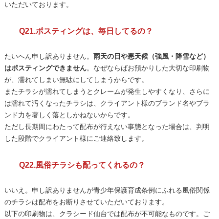
いただいております。
Q21.ポスティングは、毎日してるの？
たいへん申し訳ありません。
雨天の日や悪天候（強風・降雪など）
はポスティングできません
。なぜならばお預かりした大切な印刷物
が、濡れてしまい無駄にしてしまうからです。
またチラシが濡れてしまうとクレームが発生しやすくなり、さらに
は濡れて汚くなったチラシは、クライアント様のブランド名やブラ
ンド力を著しく落としかねないからです。
ただし長期間にわたって配布が行えない事態となった場合は、判明
した段階でクライアント様にご連絡致します。
Q22.風俗チラシも配ってくれるの？
いいえ。申し訳ありませんが青少年保護育成条例にふれる風俗関係
のチラシは配布をお断りさせていただいております。
以下の印刷物は、クラシード仙台では配布が不可能なものです。ご