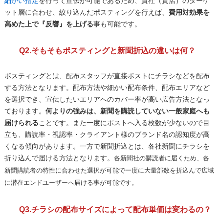
細かい指定
を行って宣伝が可能であるため、貴社（貴店）のターゲ
ット層に合わせ、絞り込んだポスティングを行えば、
費用対効果を
高めた上で『反響』を上げる
事も可能です。
Q2.そもそもポスティングと新聞折込の違いは何？
ポスティングとは、配布スタッフが直接ポストにチラシなどを配布
する方法となります。配布方法や細かい配布条件、配布エリアなど
を選択でき、宣伝したいエリアへのカバー率が高い広告方法となっ
ております。
何よりの強みは、新聞を購読していない一般家庭へも
届けられる
ことです。また一度にポストへ入る枚数が少ないので目
立ち、購読率・視認率・クライアント様のブランド名の認知度が高
くなる傾向があります。一方で新聞折込とは、各社新聞にチラシを
折り込んで届ける方法となります。
各新聞社の購読者に届くため、各
新聞購読者の特性に合わせた選択が可能で一度に大量部数を折込んで広域
に潜在エンドユーザーへ届ける事が可能です。
Q3.チラシの配布サイズによって配布単価は変わるの？