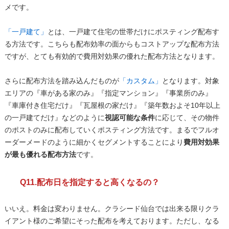
メです。
「一戸建て」
とは、一戸建て住宅の世帯だけにポスティング配布す
る方法です。こちらも配布効率の面からもコストアップな配布方法
ですが、とても有効的で費用対効果の優れた配布方法となります。
さらに配布方法を踏み込んだものが
「カスタム」
となります。対象
エリアの『車がある家のみ』『指定マンション』『事業所のみ』
『車庫付き住宅だけ』『瓦屋根の家だけ』『築年数およそ10年以上
の一戸建てだけ』などのように
視認可能な条件
に応じて、その物件
のポストのみに配布していくポスティング方法です。まるでフルオ
ーダーメードのように細かくセグメントすることにより
費用対効果
が最も優れる配布方法
です。
Q11.配布日を指定すると高くなるの？
いいえ。料金は変わりません。クラシード仙台では出来る限りクラ
イアント様のご希望にそった配布を考えております。ただし、なる