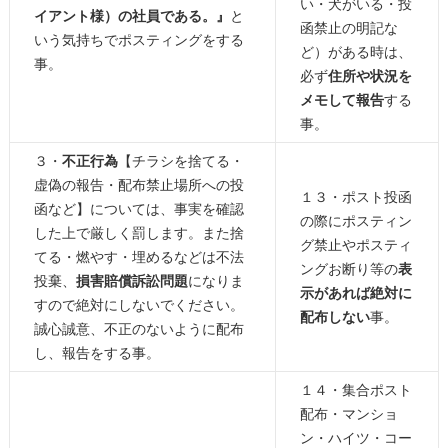
い・犬がいる・投
イアント様）の社員である。』
と
函禁止の明記な
いう気持ちでポスティングをする
ど）がある時は、
事。
必ず
住所や状況を
メモして報告
する
事。
３・
不正行為
【チラシを捨てる・
虚偽の報告・配布禁止場所への投
１３・ポスト投函
函など】については、事実を確認
の際にポスティン
した上で厳しく罰します。また捨
グ禁止やポスティ
てる・燃やす・埋めるなどは不法
ングお断り等の
表
投棄、
損害賠償訴訟問題
になりま
示があれば絶対に
すので絶対にしないでください。
配布しない
事。
誠心誠意、不正のないように配布
し、報告をする事。
１４・集合ポスト
配布・マンショ
ン・ハイツ・コー