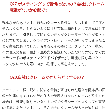
Q27.ポスティングって苦情はないの？会社にクレーム
電話がないか心配です．．．．．。
残念ながらあります。過去のクレーム物件は、リスト化して二度と
そのような事が起きないように【配布禁止物件】として注意はして
おりますが、引越しして間もない住人がクレーマーだったが知らず
に配布してしまい、クライアント様へクレームがいってしまったこ
とが実際にありました。もちろんその際には、クライアント様が、
その住人の名前・住所・連絡先を確認していただいたので、すぐに
クラシードのポスティングアドバイザー
が、可能な限り早いタイミ
ングで
クレーム対応
に向かい謝罪して事を収めました。
Q28.自社にクレームがきたらどうするの？
クライアント様に配布に関する苦情が寄せられた場合や配布品の回
収や謝罪にきてほしい等の住人や管理人様からクレームが発生した
場合は、可能な限り早いタイミングでクラシードのスタッフが事態
の収集にあたります。もちろん過去にクレームが入った物件は、社