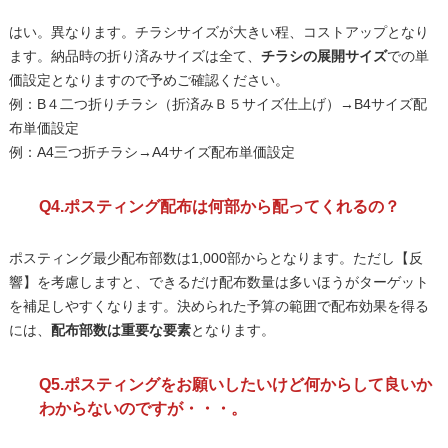
はい。異なります。チラシサイズが大きい程、コストアップとなり
ます。納品時の折り済みサイズは全て、
チラシの展開サイズ
での単
価設定となりますので予めご確認ください。
例：B４二つ折りチラシ（折済みＢ５サイズ仕上げ）→B4サイズ配
布単価設定
例：A4三つ折チラシ→A4サイズ配布単価設定
Q4.ポスティング配布は何部から配ってくれるの？
ポスティング最少配布部数は1,000部からとなります。ただし【反
響】を考慮しますと、できるだけ配布数量は多いほうがターゲット
を補足しやすくなります。決められた予算の範囲で配布効果を得る
には、
配布部数は重要な要素
となります。
Q5.ポスティングをお願いしたいけど何からして良いか
わからないのですが・・・。