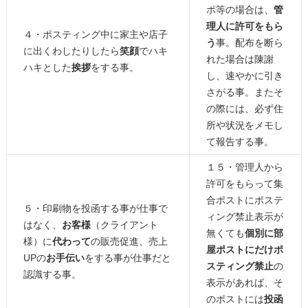
ポ等の場合は、
管
理人に許可をもら
４・ポスティング中に家主や店子
う
事。配布を断ら
に出くわしたりしたら
笑顔
でハキ
れた場合は陳謝
ハキとした
挨拶
をする事。
し、速やかに引き
さがる事。またそ
の際には、必ず住
所や状況をメモし
て報告する事。
１５・管理人から
許可をもらって集
合ポストにポステ
５・印刷物を投函する事が仕事で
ィング禁止表示が
はなく、
お客様
（クライアント
無くても
個別に部
様）に
代わって
の販売促進、売上
屋ポストにだけポ
UPの
お手伝い
をする事が仕事だと
スティング禁止
の
認識する事。
表示があれば、そ
のポストには
投函