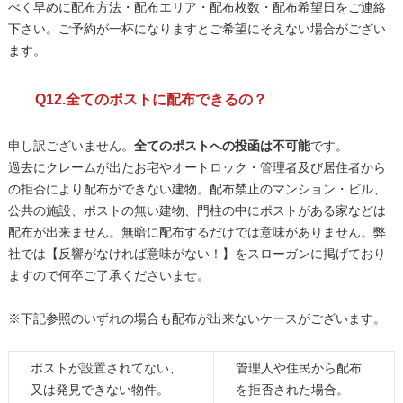
べく早めに配布方法・配布エリア・配布枚数・配布希望日をご連絡
下さい。ご予約が一杯になりますとご希望にそえない場合がござい
ます。
Q12.全てのポストに配布できるの？
申し訳ございません。
全てのポストへの投函は不可能
です。
過去にクレームが出たお宅やオートロック・管理者及び居住者から
の拒否により配布ができない建物。配布禁止のマンション・ビル、
公共の施設、ポストの無い建物、門柱の中にポストがある家などは
配布が出来ません。無暗に配布するだけでは意味がありません。弊
社では【反響がなければ意味がない！】をスローガンに掲げており
ますので何卒ご了承くださいませ。
※下記参照のいずれの場合も配布が出来ないケースがございます。
ポストが設置されてない、
管理人や住民から配布
又は発見できない物件。
を拒否された場合。