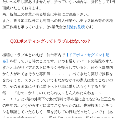
たいへん申し訳ありませんが、折っていない場合は、折代として1円
頂戴いたしております。
尚、折加工の作業が有る場合は事前にご連絡下さい。
また、折り加工以外にも封筒への封入作業やホチキス留め等の各種
加工作業も承っています。(作業代金は
別途お見積
です)
Q33.ポスティングってトラブルはないの？
極端なトラブルといえば、仙台市内で
【ドアポストセグメント配
布】
を行っている時のことです。いつも通りアパートの階段をすた
すたと上がりドアポストにチラシを投入していると、何やら部屋内
から人が出てきそうな雰囲気．．．．．。出てきたら笑顔で挨拶を
交わそうと、スタンばっていてもなかなかその家人は出てこないの
で、そのまま気にせずに階下へ下り車に乗り込もうとすると突
然……『おめ～か！このくだらねぇ～もん入れたんわぁ～～
～！！！』と2階の外廊下で鬼の形相で手を腰に当てながら仁王立ち
の中年男。どうやらすぐに出てこなかったのは、先程投函したチラ
シを確認していたらしく、満を持しての行動だったらしいです（あ