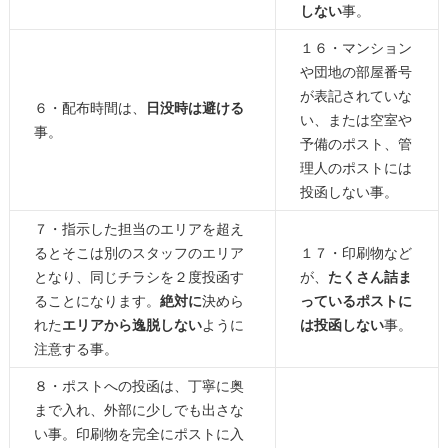
しない
事。
１６・マンション
や団地の部屋番号
が表記されていな
６・配布時間は、
日没時は避ける
い、または空室や
事。
予備のポスト、管
理人のポストには
投函しない事。
７・指示した担当のエリアを超え
るとそこは別のスタッフのエリア
１７・印刷物など
となり、同じチラシを２度投函す
が、
たくさん詰ま
ることになります。
絶対に
決めら
っているポストに
れた
エリアから逸脱しない
ように
は投函しない
事。
注意する事。
８・ポストへの投函は、丁寧に奥
まで入れ、外部に少しでも出さな
い事。印刷物を完全にポストに入