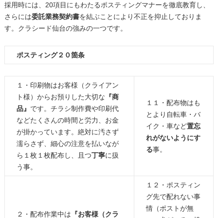
採用時には、20項目にもわたるポスティングマナーを徹底教育し、
さらには
委託業務契約書
を結ぶことにより不正を抑止しておりま
す。クラシード仙台の強みの一つです。
ポスティング２０箇条
１・印刷物はお客様（クライアン
ト様）からお預りした大切な
『商
１１・配布物はも
品』
です。チラシ制作費や印刷代
とより自転車・バ
などたくさんの時間と労力、お金
イク・車など
置忘
が掛かっています。絶対に汚さず
れがないようにす
濡らさず、細心の注意を払いなが
る
事。
ら１枚１枚配布し、且つ
丁寧
に扱
う事。
１２・ポスティン
グ先で配れない事
情（ポストが無
２・配布作業中は
『お客様（クラ