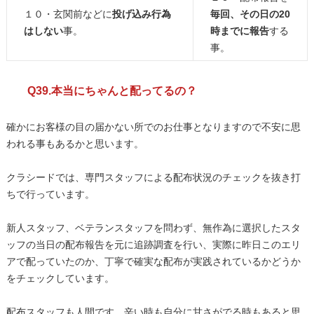
１０・玄関前などに
投げ込み行為
毎回、その日の
20
はしない
事。
時までに報告
する
事。
Q39.本当にちゃんと配ってるの？
確かにお客様の目の届かない所でのお仕事となりますので不安に思
われる事もあるかと思います。
クラシードでは、専門スタッフによる配布状況のチェックを抜き打
ちで行っています。
新人スタッフ、ベテランスタッフを問わず、無作為に選択したスタ
ッフの当日の配布報告を元に追跡調査を行い、実際に昨日このエリ
アで配っていたのか、丁寧で確実な配布が実践されているかどうか
をチェックしています。
配布スタッフも人間です。辛い時も自分に甘さがでる時もあると思