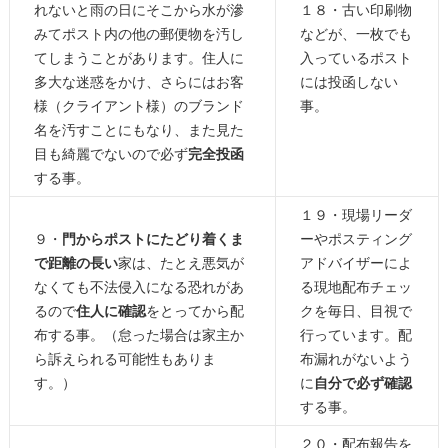
れないと雨の日にそこから水が滲
１８・古い印刷物
みてポスト内の他の郵便物を汚し
などが、一枚でも
てしまうことがあります。住人に
入っているポスト
多大な迷惑をかけ、さらにはお客
には投函しない
様（クライアント様）のブランド
事。
名を汚すことにもなり、また見た
目も綺麗でないので必ず
完全投函
する事。
１９・現場リーダ
９・
門からポストにたどり着くま
ーやポスティング
で距離の長い
家は、たとえ悪気が
アドバイザーによ
なくても不法侵入になる恐れがあ
る現地配布チェッ
るので
住人に確認
をとってから配
クを毎日、目視で
布する事。（怠った場合は家主か
行っています。配
ら訴えられる可能性もありま
布漏れがないよう
す。）
に
自分で必ず確認
する事。
２０・配布報告を