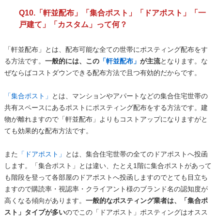
Q10.「軒並配布」「集合ポスト」「ドアポスト」「一
戸建て」「カスタム」って何？
「軒並配布」とは、配布可能な全ての世帯にポスティング配布をす
る方法です。
一般的には、この
「軒並配布」
が主流
となります。な
ぜならばコストダウンできる配布方法で且つ有効的だからです。
「集合ポスト」
とは、マンションやアパートなどの集合住宅世帯の
共有スペースにあるポストにポスティング配布をする方法です。建
物が離れますので「軒並配布」よりもコストアップになりますがと
ても効果的な配布方法です。
また
「ドアポスト」
とは、集合住宅世帯の全てのドアポストへ投函
します。「集合ポスト」とは違い、たとえ1階に集合ポストがあって
も階段を登って各部屋のドアポストへ投函しますのでとても目立ち
ますので購読率・視認率・クライアント様のブランド名の認知度が
高くなる傾向があります。
一般的なポスティング業者は、「集合ポ
スト」タイプが多い
のでこの「ドアポスト」ポスティングはオスス