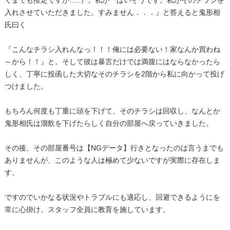
くまでも推定ですが…..）。私が『はいそうです。私がそのチラシを
入れさせていただきました。すみません．．．』と答えると鬼形相
氏曰く
『こんなチラシ入れんなっ！！！俺には必要ない！家なんか買わね
～から！！』と。そして彼は暴言だけでは満腹にはならなかったら
しく、丁寧に投函した大切なそのチラシを2階から私に向かって投げ
つけました。
もちろん何度も丁重に頭を下げて、そのチラシは回収し、なんとか
鬼形相氏は溜飲を下げたらしく自分の部屋へ戻っていきました。
その後、その部屋番号は【NGデータ】行きとなったのは言うまでも
ありませんが、このような人は極めて少ないですが実際に存在しま
す。
ですのでいかなる状況やトラブルにも適応し、回避できるようにを
常に心掛け、スタッフ全員に教育を施しています。