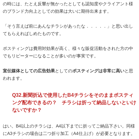
の時には、たとえ反響が無かったとしても認知度やクライアント様
のブランド力向上としての効果は大いに期待出来ます。
「そう言えば前にあんなチラシがあったな．．．．．」と思い出し
てもらえればしめたものです。
ポスティングは費用対効果が高く、様々な販促活動をされた方の中
でもリピーターになることが多いのが事実です。
宣伝媒体としての広告効果
としての
ポスティングは非常に高い
と思
われます。
Q32.新聞折込で使用したB4チラシをそのままポスティ
ング配布できるの？ チラシは折って納品しないといけ
ないですか？
はい。B4以上のチラシは、A4以下までに折ってご納品下さい。同様
にA3チラシの場合は二つ折り加工（A4仕上げ）が必要となります。