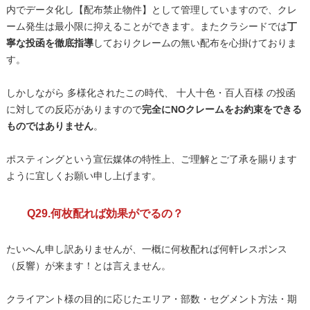
内でデータ化し【配布禁止物件】として管理していますので、クレ
ーム発生は最小限に抑えることができます。またクラシードでは
丁
寧な投函を徹底指導
しておりクレームの無い配布を心掛けておりま
す。
しかしながら 多様化されたこの時代、 十人十色・百人百様 の投函
に対しての反応がありますので
完全にNOクレームをお約束をできる
ものではありません
。
ポスティングという宣伝媒体の特性上、ご理解とご了承を賜ります
ように宜しくお願い申し上げます。
Q29.何枚配れば効果がでるの？
たいへん申し訳ありませんが、一概に何枚配れば何軒レスポンス
（反響）が来ます！とは言えません。
クライアント様の目的に応じたエリア・部数・セグメント方法・期