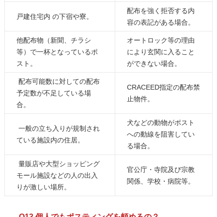
配布を強く拒否する内
戸建住宅内 の下宿や寮。
容の表記がある場合。
他配布物（新聞、チラシ
オートロック等の理由
等）で一杯となっているポ
により玄関に入ること
スト。
ができない場合。
配布可能数に対しての配布
CRACEED指定の配布禁
予定数が不足している場
止物件。
合。
犬などの動物がポスト
一般の立ち入りが規制され
への動線を阻害してい
ている施設内の住居。
る場合。
量販店や大型ショッピング
官公庁・寺院及び宗教
モール施設などの人の出入
関係、学校・病院等。
りが激しい場所。
Q13.個人でもポスティングを頼めるの？