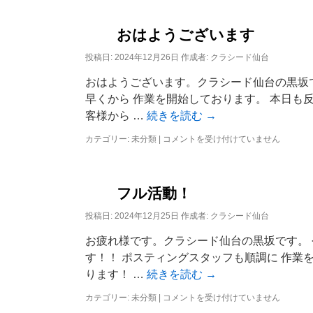
れ
プ
様
で
おはようございます
す
は
投稿日:
2024年12月26日
作成者:
クラシード仙台
おはようございます。クラシード仙台の黒坂
早くから 作業を開始しております。 本日も
客様から …
続きを読む
→
カテゴリー:
未分類
|
お
コメントを受け付けていません
は
よ
う
ご
フル活動！
ざ
い
投稿日:
2024年12月25日
作成者:
クラシード仙台
ま
お疲れ様です。クラシード仙台の黒坂です。 
す
は
す！！ ポスティングスタッフも順調に 作業
ります！ …
続きを読む
→
カテゴリー:
未分類
|
フ
コメントを受け付けていません
ル