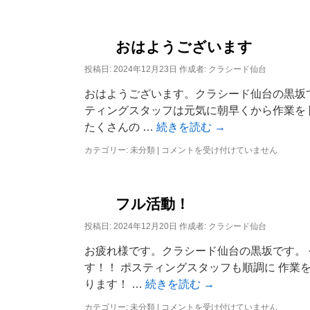
安
定
は
おはようございます
投稿日:
2024年12月23日
作成者:
クラシード仙台
おはようございます。クラシード仙台の黒坂
ティングスタッフは元気に朝早くから作業を 
たくさんの …
続きを読む
→
カテゴリー:
未分類
|
お
コメントを受け付けていません
は
よ
う
ご
フル活動！
ざ
い
投稿日:
2024年12月20日
作成者:
クラシード仙台
ま
お疲れ様です。クラシード仙台の黒坂です。 
す
は
す！！ ポスティングスタッフも順調に 作業
ります！ …
続きを読む
→
カテゴリー:
未分類
|
フ
コメントを受け付けていません