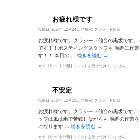
ス
テ
ィ
ン
お疲れ様です
ン
グ
投稿日:
2024年12月24日
作成者:
クラシード仙台
ス
お疲れ様です。クラシード仙台の黒坂です。
タ
ッ
です！！ポスティングスタッフも 順調に作
フ
す！！ 本日の …
続きを読む
→
募
集！！
カテゴリー:
未分類
|
お
コメントを受け付けていません
は
疲
れ
様
で
不安定
す
は
投稿日:
2024年12月23日
作成者:
クラシード仙台
お疲れ様です。クラシード仙台の黒坂です。
ッフは風は雨で苦戦しながらも 順調の作業を
になります …
続きを読む
→
カテゴリー:
未分類
|
不
コメントを受け付けていません