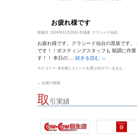
ル
活
動！
は
お疲れ様です
投稿日:
2024年12月20日
作成者:
クラシード仙台
お疲れ様です。クラシード仙台の黒坂です。
です！！ポスティングスタッフも 順調に作
す！！ 本日の …
続きを読む
→
カテゴリー:
未分類
|
お
コメントを受け付けていません
疲
れ
←
以前の投稿
様
で
取
す
引実績
は