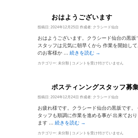
活
動！
は
おはようございます
投稿日:
2024年12月25日
作成者:
クラシード仙台
おはようございます。クラシード仙台の黒坂
スタッフは元気に朝早くから 作業を開始して
のお客様か …
続きを読む
→
カテゴリー:
未分類
|
お
コメントを受け付けていません
は
よ
う
ご
ポスティンングスタッフ募
ざ
い
投稿日:
2024年12月24日
作成者:
クラシード仙台
ま
お疲れ様です。クラシード仙台の黒坂です。
す
は
タッフも順調に作業を進める事が 出来ておりま
ます …
続きを読む
→
カテゴリー:
未分類
|
ポ
コメントを受け付けていません