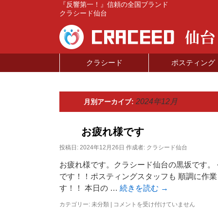
『反響第一！』信頼の全国ブランド
クラシード仙台
コ
クラシード
ポスティング
ン
テ
2024年12月
月別アーカイブ:
ン
お疲れ様です
ツ
投稿日:
2024年12月26日
作成者:
クラシード仙台
へ
お疲れ様です。クラシード仙台の黒坂です。
ス
です！！ポスティングスタッフも 順調に作
す！！ 本日の …
続きを読む
→
キ
カテゴリー:
未分類
|
お
コメントを受け付けていません
ッ
疲